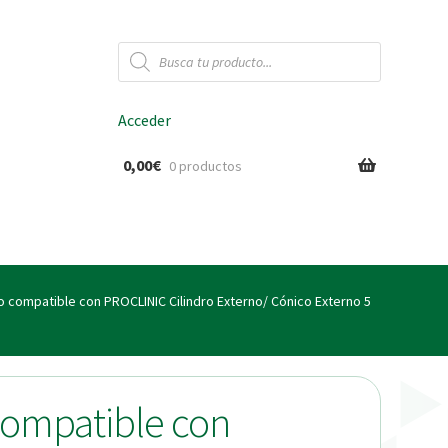
Búsqueda
de
productos
Acceder
0,00
€
0 productos
ido
co compatible con PROCLINIC Cilindro Externo/ Cónico Externo 5
compatible con