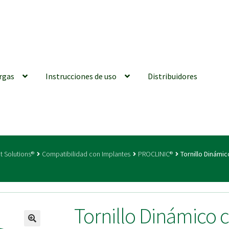
rgas
Instrucciones de uso
Distribuidores
iones generales
Conexiones CAD CAM
Distribuidores
Finalizar Ped
t Solutions®
Compatibilidad con Implantes
PROCLINIC®
Tornillo Dinámi
ions for Use (ENG)
Mi cuenta
On-line Store
Productos Favoritos
utments | Tienda Online!
Tornillo Dinámico 