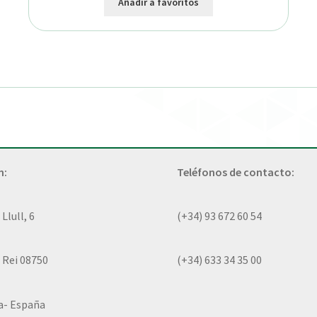
Añadir a favoritos
n:
Teléfonos de contacto:
lull, 6
(+34) 93 672 60 54
 Rei 08750
(+34) 633 34 35 00
a- España