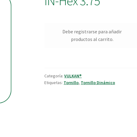
IN-Hex 3.75
Debe registrarse para añadir
productos al carrito.
Categoría:
VULKAN®
Etiquetas:
Tornillo
,
Tornillo Dinámico