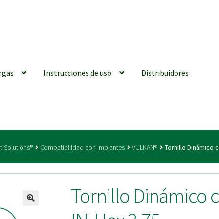
rgas
Instrucciones de uso
Distribuidores
iones generales
Conexiones CAD CAM
Distribuidores
Finalizar Ped
t Solutions®
Compatibilidad con Implantes
VULKAN®
Tornillo Dinámico 
ions for Use (ENG)
Mi cuenta
On-line Store
Productos Favoritos
Tornillo Dinámico
utments | Tienda Online!