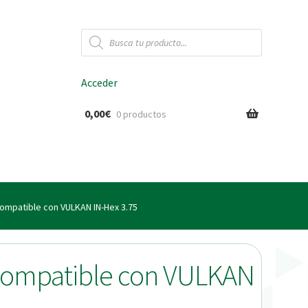
Búsqueda
de
productos
Acceder
0,00
€
0 productos
ido
compatible con VULKAN IN-Hex 3.75
 compatible con VULKAN