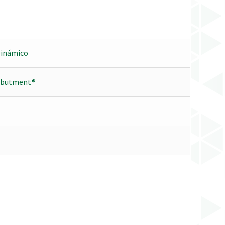
Dinámico
Abutment®