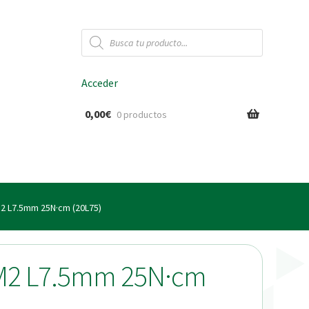
Búsqueda
de
productos
Acceder
0,00
€
0 productos
ido
M2 L7.5mm 25N·cm (20L75)
 M2 L7.5mm 25N·cm