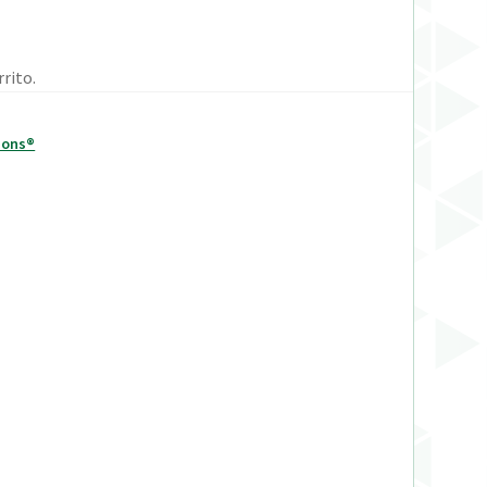
rito.
ions®