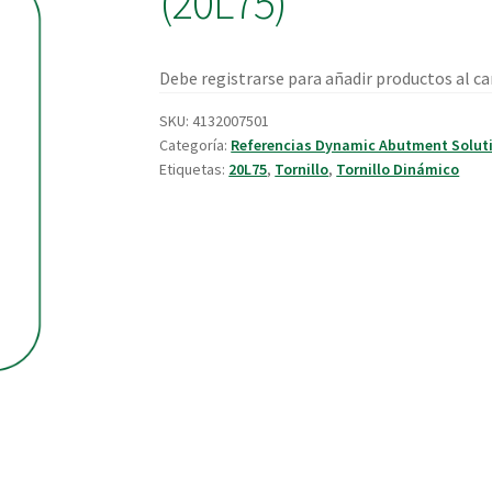
(20L75)
Debe registrarse para añadir productos al car
SKU:
4132007501
Categoría:
Referencias Dynamic Abutment Solut
Etiquetas:
20L75
,
Tornillo
,
Tornillo Dinámico