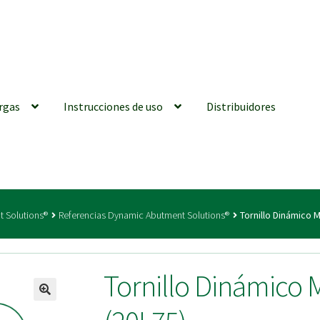
rgas
Instrucciones de uso
Distribuidores
iones generales
Conexiones CAD CAM
Distribuidores
Finalizar Ped
t Solutions®
Referencias Dynamic Abutment Solutions®
Tornillo Dinámico 
ions for Use (ENG)
Mi cuenta
On-line Store
Productos Favoritos
Tornillo Dinámico
utments | Tienda Online!