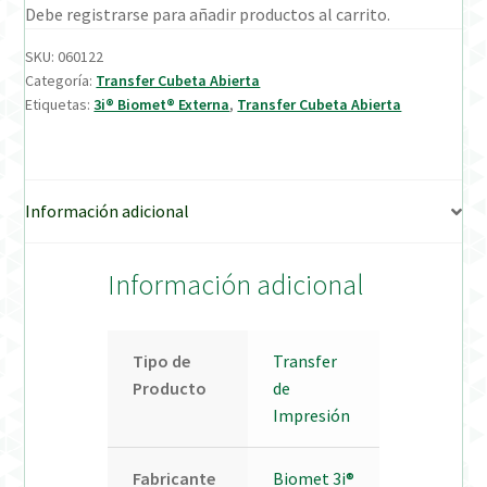
Debe registrarse para añadir productos al carrito.
Verification Required
SKU:
060122
Categoría:
Transfer Cubeta Abierta
Etiquetas:
3i® Biomet® Externa
,
Transfer Cubeta Abierta
Welcome to DELTA Abutments | Tienda Online!
Información adicional
Información adicional
Tipo de
Transfer
Producto
de
Impresión
Fabricante
Biomet 3i®