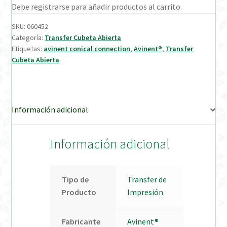
Debe registrarse para añadir productos al carrito.
Verification Required
SKU:
060452
Categoría:
Transfer Cubeta Abierta
Etiquetas:
avinent conical connection
,
Avinent®
,
Transfer
Welcome to DELTA Abutments | Tienda Online!
Cubeta Abierta
Información adicional
Información adicional
Tipo de
Transfer de
Producto
Impresión
Fabricante
Avinent®