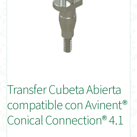
Distribuidores
Finalizar Pedido
Instrucciones de uso
Instrucciones de uso (ESP)
Instructions for Use (ENG)
Transfer Cubeta Abierta
Mi cuenta
compatible con Avinent®
On-line Store
Conical Connection® 4.1
Productos Favoritos
Uso previsto