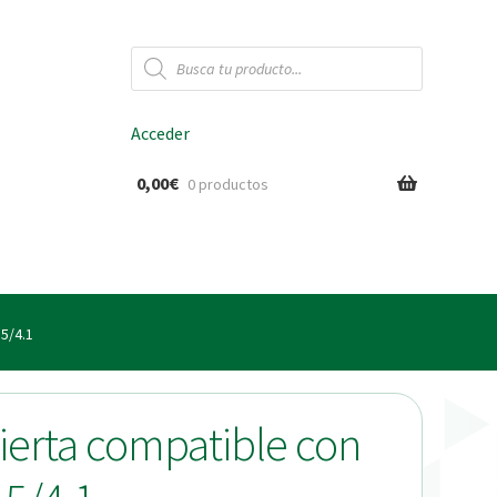
Búsqueda
de
productos
Acceder
0,00
€
0 productos
ido
5/4.1
ierta compatible con