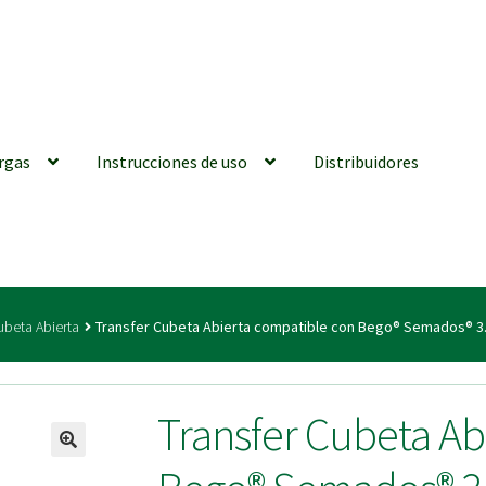
rgas
Instrucciones de uso
Distribuidores
iones generales
Conexiones CAD CAM
Distribuidores
Finalizar Ped
ubeta Abierta
Transfer Cubeta Abierta compatible con Bego® Semados® 3.
ions for Use (ENG)
Mi cuenta
On-line Store
Productos Favoritos
Transfer Cubeta Ab
utments | Tienda Online!