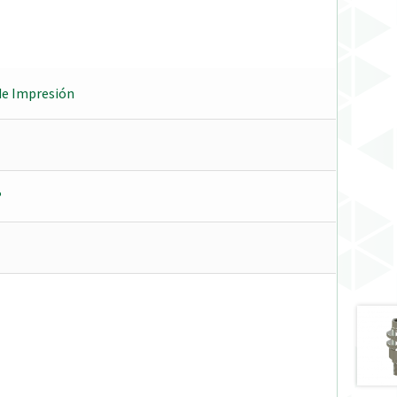
de Impresión
®