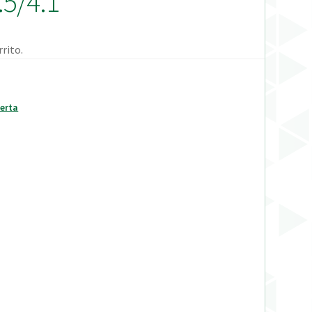
5/4.1
rito.
erta