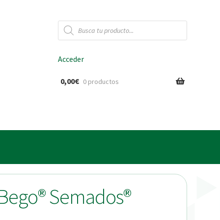
Búsqueda
de
productos
Acceder
0,00
€
0 productos
ido
a Bego® Semados®