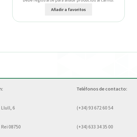
Debe registrarse para añadir productos al carrito.
Añadir a favoritos
n:
Teléfonos de contacto:
lull, 6
(+34) 93 672 60 54
 Rei 08750
(+34) 633 34 35 00