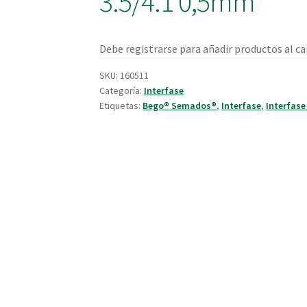
3.5/4.1 0,5mm
Debe registrarse para añadir productos al car
SKU:
160511
Categoría:
Interfase
Etiquetas:
Bego® Semados®
,
Interfase
,
Interfase