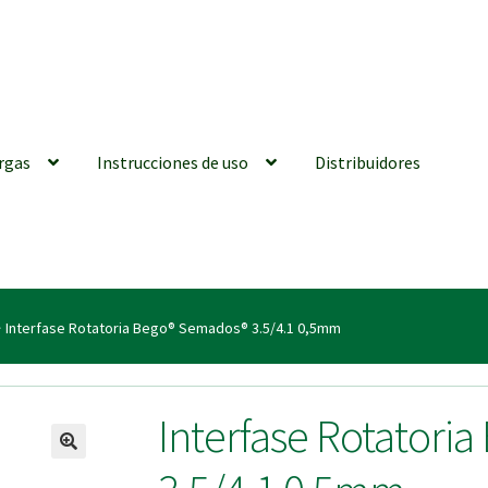
rgas
Instrucciones de uso
Distribuidores
iones generales
Conexiones CAD CAM
Distribuidores
Finalizar Ped
Interfase Rotatoria Bego® Semados® 3.5/4.1 0,5mm
ions for Use (ENG)
Mi cuenta
On-line Store
Productos Favoritos
Interfase Rotatori
utments | Tienda Online!