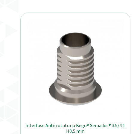
Interfase Antirrotatoria Bego® Semados® 3.5/4.1
H0,5 mm