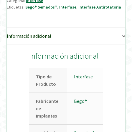
Categoría:
Interfase
Etiquetas:
Bego® Semados®
,
Interfase
,
Interfase Antirotatoria
Verification Required
Welcome to DELTA Abutments | Tienda Online!
Información adicional
Información adicional
Tipo de
Interfase
Producto
Fabricante
Bego®
de
Implantes