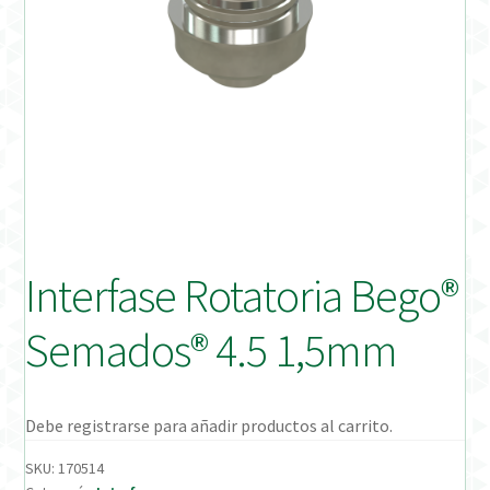
Distribuidores
Finalizar Pedido
Instrucciones de uso
Instrucciones de uso (ESP)
Instructions for Use (ENG)
Interfase Rotatoria Bego®
Mi cuenta
Semados® 4.5 1,5mm
On-line Store
Productos Favoritos
Debe registrarse para añadir productos al carrito.
SKU:
170514
Uso previsto