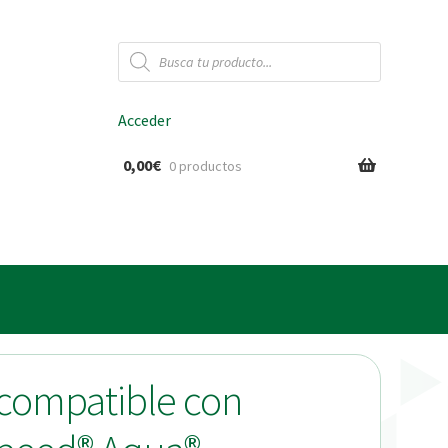
Búsqueda
de
productos
Acceder
0,00
€
0 productos
ido
a compatible con