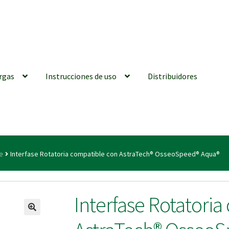
rgas
Instrucciones de uso
Distribuidores
iones generales
Conexiones CAD CAM
Distribuidores
Finalizar Ped
e
Interfase Rotatoria compatible con AstraTech® OsseoSpeed® Aqua®
ions for Use (ENG)
Mi cuenta
On-line Store
Productos Favoritos
Interfase Rotatori
utments | Tienda Online!