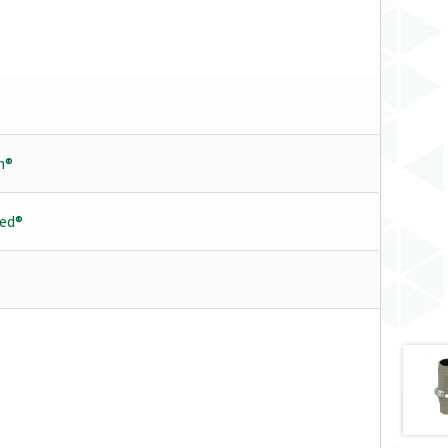
h®
ed®