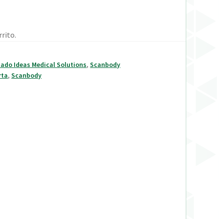
rito.
sado Ideas Medical Solutions
,
Scanbody
rta
,
Scanbody