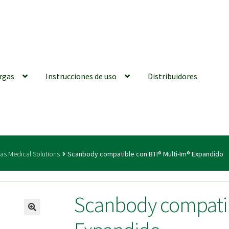
rgas
Instrucciones de uso
Distribuidores
iones generales
Conexiones CAD CAM
Distribuidores
Finalizar Ped
as Medical Solutions
Scanbody compatible con BTI® Multi-Im® Expandido
ions for Use (ENG)
Mi cuenta
On-line Store
Productos Favoritos
Scanbody compatib
utments | Tienda Online!