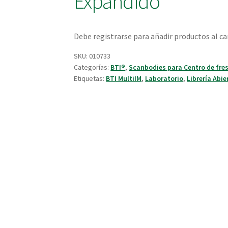
Expandido
Debe registrarse para añadir productos al car
SKU:
010733
Categorías:
BTI®
,
Scanbodies para Centro de fre
Etiquetas:
BTI MultiIM
,
Laboratorio
,
Librería Abie