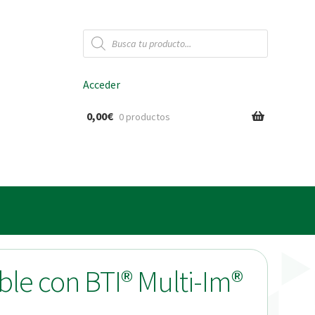
Búsqueda
de
productos
Acceder
0,00
€
0 productos
ido
le con BTI® Multi-Im®