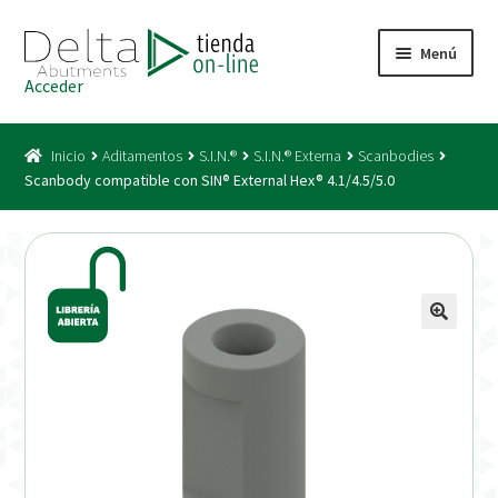
Ir
Ir
Menú
a
al
Acceder
la
contenido
Inicio
navegación
Inicio
Aditamentos
S.I.N.®
S.I.N.® Externa
Scanbodies
Acceso
Scanbody compatible con SIN® External Hex® 4.1/4.5/5.0
Carrito
Catálogo
Condiciones Bono
Condiciones generales
Conexiones CAD CAM