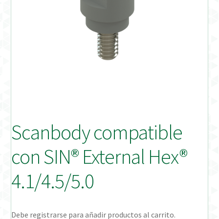
Distribuidores
Finalizar Pedido
Instrucciones de uso
Instrucciones de uso (ESP)
Instructions for Use (ENG)
Scanbody compatible
Mi cuenta
con SIN® External Hex®
On-line Store
4.1/4.5/5.0
Productos Favoritos
Debe registrarse para añadir productos al carrito.
Uso previsto