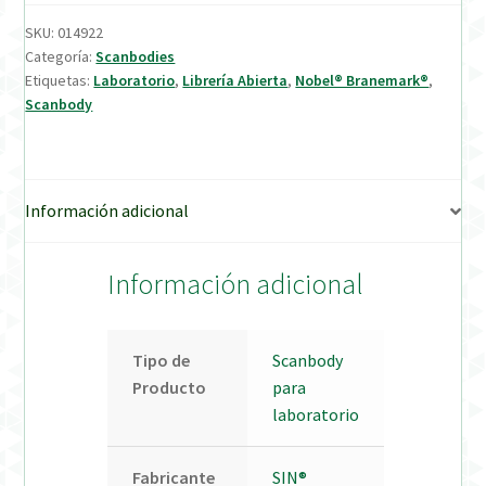
SKU:
014922
Verification Required
Categoría:
Scanbodies
Etiquetas:
Laboratorio
,
Librería Abierta
,
Nobel® Branemark®
,
Scanbody
Welcome to DELTA Abutments | Tienda Online!
Información adicional
Información adicional
Tipo de
Scanbody
Producto
para
laboratorio
Fabricante
SIN®