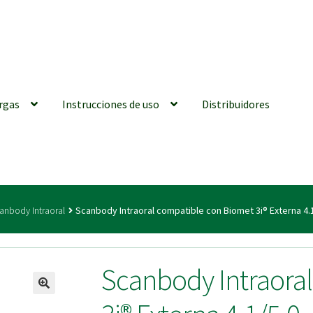
rgas
Instrucciones de uso
Distribuidores
iones generales
Conexiones CAD CAM
Distribuidores
Finalizar Ped
anbody Intraoral
Scanbody Intraoral compatible con Biomet 3i® Externa 4.
ions for Use (ENG)
Mi cuenta
On-line Store
Productos Favoritos
Scanbody Intraora
utments | Tienda Online!