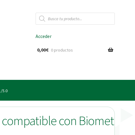
Búsqueda
de
productos
Acceder
0,00
€
0 productos
ido
1/5.0
l compatible con Biomet