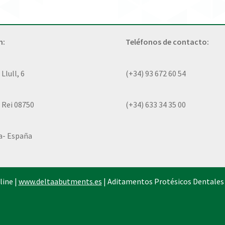
n:
Teléfonos de contacto:
lull, 6
(+34) 93 672 60 54
 Rei 08750
(+34) 633 34 35 00
a- España
line |
www.deltaabutments.es
| Aditamentos Protésicos Dentales