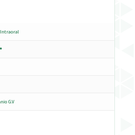
Intraoral
®
nio G.V