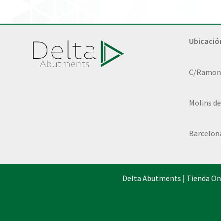
Ubicació
C/Ramon L
Molins de
Barcelon
Delta Abutments | Tienda On