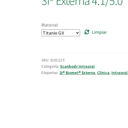
3i® Externa 4.1/5.0
Material
Limpiar
SKU:
310122-T
Categoría:
Scanbody Intraoral
Etiquetas:
3i® Biomet® Externa
,
Clínica
,
Intraoral