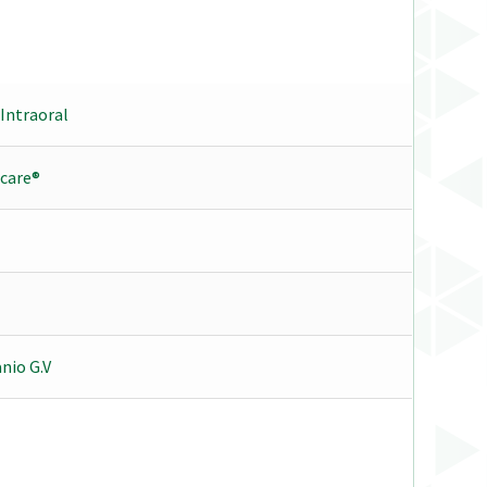
Intraoral
care®
nio G.V