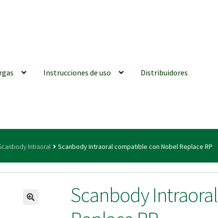
rgas
Instrucciones de uso
Distribuidores
iones generales
Conexiones CAD CAM
Distribuidores
Finalizar Ped
Scanbody Intraoral
Scanbody Intraoral compatible con Nobel Replace RP
ions for Use (ENG)
Mi cuenta
On-line Store
Productos Favoritos
Scanbody Intraora
utments | Tienda Online!