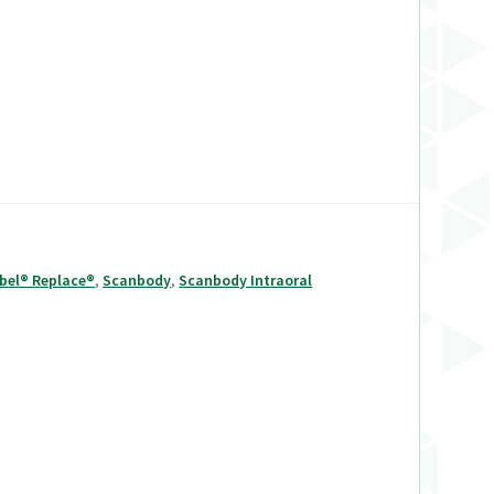
bel® Replace®
,
Scanbody
,
Scanbody Intraoral