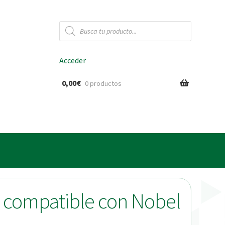
Búsqueda
de
productos
Acceder
0,00
€
0 productos
ido
l compatible con Nobel