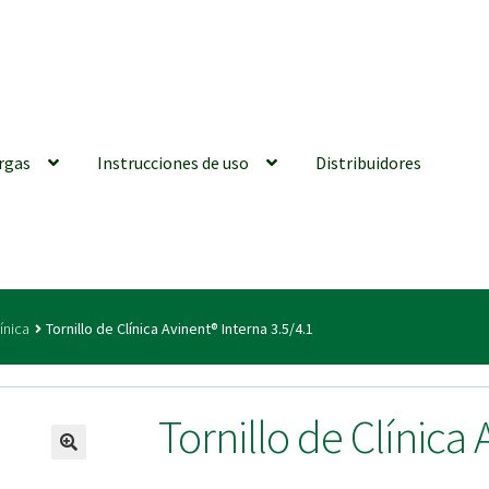
rgas
Instrucciones de uso
Distribuidores
iones generales
Conexiones CAD CAM
Distribuidores
Finalizar Ped
línica
Tornillo de Clínica Avinent® Interna 3.5/4.1
ions for Use (ENG)
Mi cuenta
On-line Store
Productos Favoritos
Tornillo de Clínica 
utments | Tienda Online!