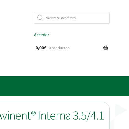
Búsqueda
de
productos
Acceder
0,00
€
0 productos
ido
Avinent® Interna 3.5/4.1