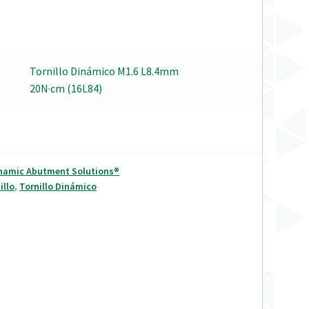
Tornillo Dinámico M1.6 L8.4mm
20N·cm (16L84)
ynamic Abutment Solutions®
illo
,
Tornillo Dinámico