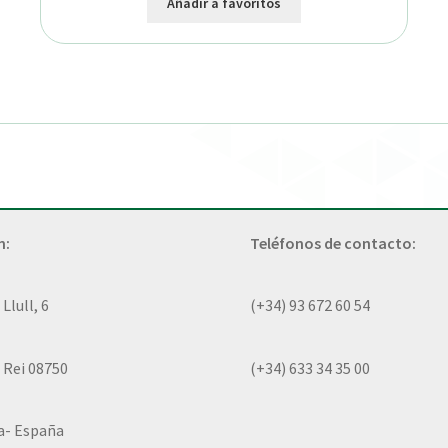
Añadir a favoritos
n:
Teléfonos de contacto:
lull, 6
(+34) 93 672 60 54
 Rei 08750
(+34) 633 34 35 00
a- España