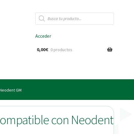
Búsqueda
de
productos
Acceder
0,00
€
0 productos
ido
n Neodent GM
 compatible con Neodent