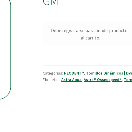
GM
Debe registrarse para añadir productos
al carrito.
Categorías:
NEODENT®
,
Tornillos Dinámicos | D
Etiquetas:
Astra Aqua
,
Astra® Osseospeed®
,
Torn