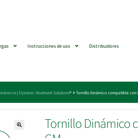
rgas
Instrucciones de uso
Distribuidores
iones generales
Conexiones CAD CAM
Distribuidores
Finalizar Ped
 Dinámicos | Dynamic Abutment Solutions®
Tornillo Dinámico compatible co
ions for Use (ENG)
Mi cuenta
On-line Store
Productos Favoritos
Tornillo Dinámico
utments | Tienda Online!