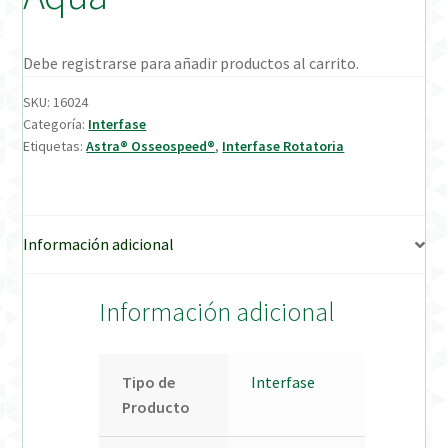
Verification Required
Debe registrarse para añadir productos al carrito.
Welcome to DELTA Abutments | Tienda Online!
SKU:
16024
Categoría:
Interfase
Etiquetas:
Astra® Osseospeed®
,
Interfase Rotatoria
Información adicional
Información adicional
Tipo de
Interfase
Producto