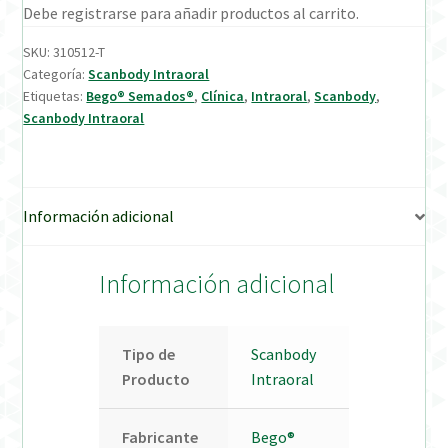
Debe registrarse para añadir productos al carrito.
Verification Required
SKU:
310512-T
Categoría:
Scanbody Intraoral
Etiquetas:
Bego® Semados®
,
Clínica
,
Intraoral
,
Scanbody
,
Welcome to DELTA Abutments | Tienda Online!
Scanbody Intraoral
Información adicional
Información adicional
Tipo de
Scanbody
Producto
Intraoral
Fabricante
Bego®