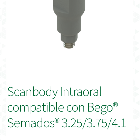
Distribuidores
Finalizar Pedido
Instrucciones de uso
Instrucciones de uso (ESP)
Instructions for Use (ENG)
Scanbody Intraoral
Mi cuenta
compatible con Bego®
On-line Store
Semados® 3.25/3.75/4.1
Productos Favoritos
Uso previsto